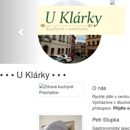
Předchozí
• • •
U Klárky
• • •
O nás
Rychlé jídlo v centr
Vycházíme z dlouhol
přístupem.
Přijďte 
Petr Stupka
Gastronomický specia