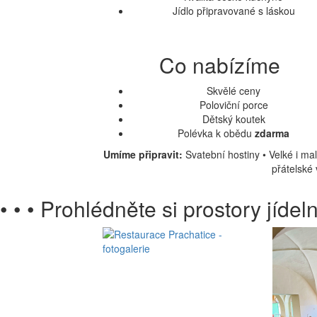
Jídlo připravované s láskou
Co nabízíme
Skvělé ceny
Poloviční porce
Dětský koutek
Polévka k obědu
zdarma
Umíme připravit:
Svatební hostiny • Velké i m
přátelské 
• • •
Prohlédněte si prostory jíde