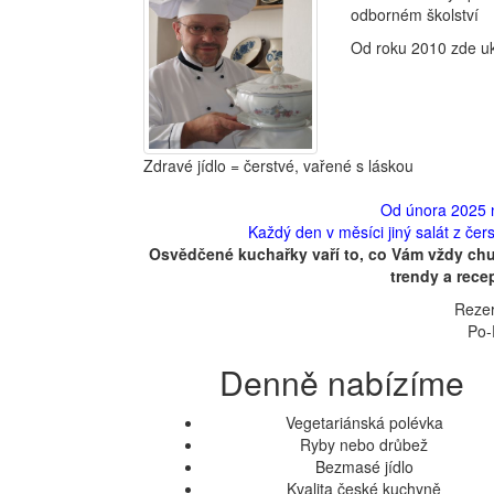
odborném školství
Od roku 2010 zde uk
Zdravé jídlo = čerstvé, vařené s láskou
Od února 2025 
Každý den v měsíci jiný salát z če
Osvědčené kuchařky vaří to, co Vám vždy chu
trendy a recep
Rezer
Po-
Denně nabízíme
Vegetariánská polévka
Ryby nebo drůbež
Bezmasé jídlo
Kvalita české kuchyně