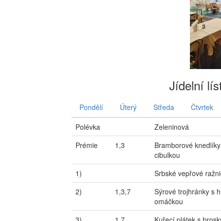
Jídelní lí
Pondělí
Úterý
Středa
Čtvrtek
Polévka
Zeleninová
Prémie
1,3
Bramborové knedlík
cibulkou
1)
Srbské vepřové ražni
2)
1,3,7
Sýrové trojhránky s
omáčkou
3)
1,7
Kuřecí plátek s bros